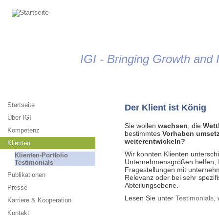
Jump to navigation
IGI - Bringing Growth and I
Startseite
Der Klient ist König
Über IGI
Sie wollen
wachsen
, die
Wett
Kompetenz
bestimmtes
Vorhaben umset
weiterentwickeln?
Klienten
Wir konnten Klienten untersch
Klienten-Portfolio
Unternehmensgrößen helfen, Ih
Testimonials
Fragestellungen mit unterneh
Publikationen
Relevanz oder bei sehr spezif
Abteilungsebene.
Presse
Lesen Sie unter
Testimonials
,
Karriere & Kooperation
Kontakt